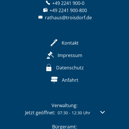
+49 2241 900-0
+49 2241 900-800
rathaus@troisdorf.de
Kontakt
Impressum
Datenschutz
Anfahrt
Verwaltung:
Klicken, um weitere Öffnungs- oder Schließzeit
Jetzt geöffnet:
Von 07:30 bis 
07:30
-
12:30
Uhr
Bürgeramt: