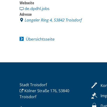
Webseite
de.dpdhl.jobs
Adresse
Langeler Ring 4, 53842 Troisdorf
Übersichtsseite
Stadt Troisdorf
Kon
Kölner Straße 176, 53840
Im
Troisdorf
Dat