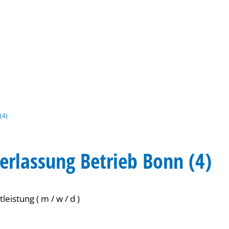
Gebärdensprache
Barrierefre
(4)
erlassung Betrieb Bonn (4)
eistung ( m / w / d )