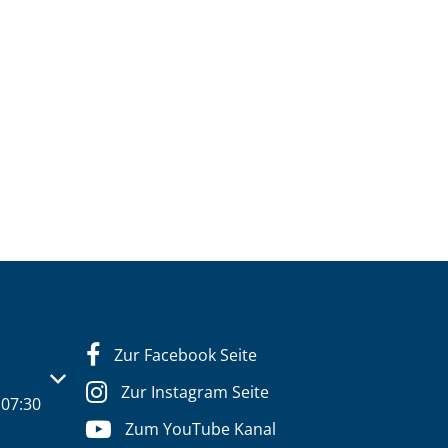
Zur Facebook Seite
s- oder Schließzeiten auszublenden
Zur Instagram Seite
07:30
Zum YouTube Kanal