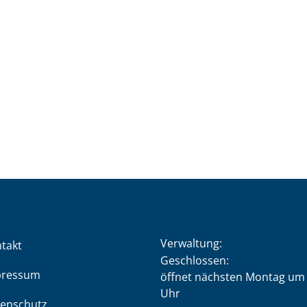
Verwaltung:
takt
Klicken, um weitere Öffnung
Geschlossen:
pressum
öffnet nächsten Montag um 
Uhr
enschutz