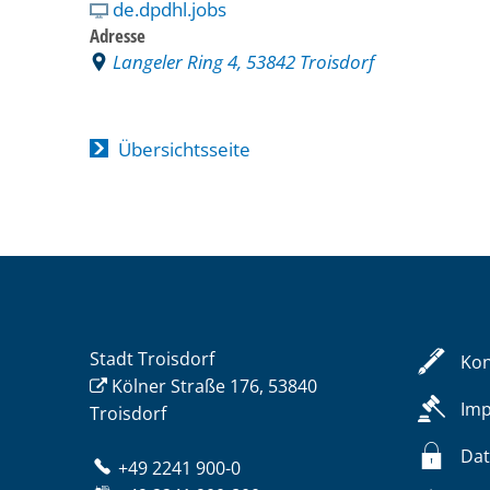
de.dpdhl.jobs
Adresse
Langeler Ring 4, 53842 Troisdorf
Übersichtsseite
Stadt Troisdorf
Kon
Kölner Straße 176, 53840
Im
Troisdorf
Dat
+49 2241 900-0