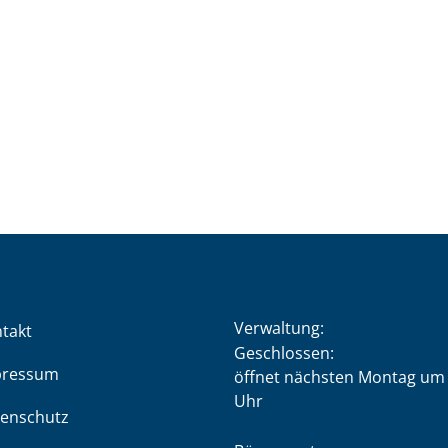
Verwaltung:
takt
Klicken, um weitere Öffnung
Geschlossen:
pressum
öffnet nächsten Montag um 
Uhr
enschutz