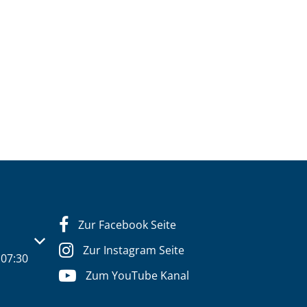
Zur Facebook Seite
s- oder Schließzeiten auszublenden
Zur Instagram Seite
07:30
Zum YouTube Kanal