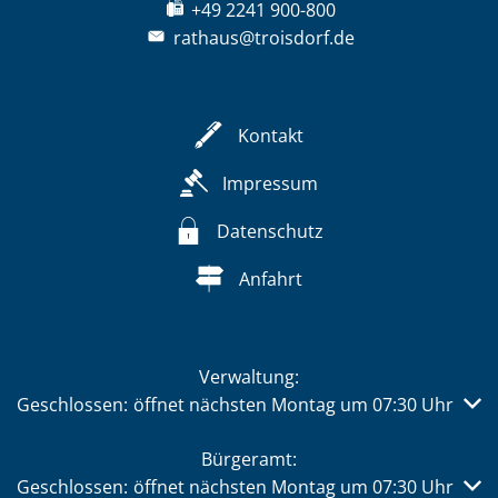
+49 2241 900-800
rathaus@troisdorf.de
Kontakt
Impressum
Datenschutz
Anfahrt
Verwaltung:
Klicken, um weitere Öffnungs- oder Schließzeiten auszub
Geschlossen:
öffnet nächsten Montag um 07:30 Uhr
Bürgeramt:
Klicken, um weitere Öffnungs- oder Schließzeiten auszub
Geschlossen:
öffnet nächsten Montag um 07:30 Uhr