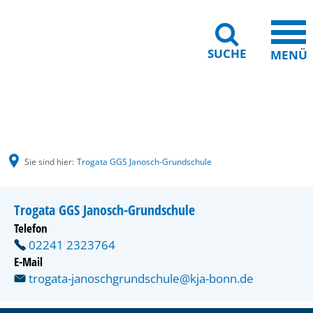
SUCHE
MENÜ
Gebärdensprache
Barrierefreiheit
Leichte Sprache
Sie sind hier:
Trogata GGS Janosch-Grundschule
Trogata GGS Janosch-Grundschule
Telefon
02241 2323764
E-Mail
trogata-janoschgrundschule@kja-bonn.de