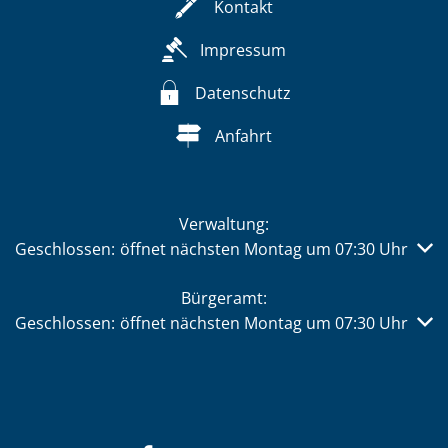
Kontakt
Impressum
Datenschutz
Anfahrt
Verwaltung:
Klicken, um weitere Öffnungs- oder Schließzeiten auszub
Geschlossen:
öffnet nächsten Montag um 07:30 Uhr
Bürgeramt:
Klicken, um weitere Öffnungs- oder Schließzeiten auszub
Geschlossen:
öffnet nächsten Montag um 07:30 Uhr