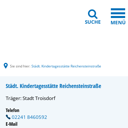
SUCHE
MENÜ
Gebärdensprache
Barrierefreiheit
Leichte Sprache
Sie sind hier:
Städt. Kindertagesstätte Reichensteinstraße
Städt. Kindertagesstätte Reichensteinstraße
Träger: Stadt Troisdorf
Telefon
02241 8460592
E-Mail