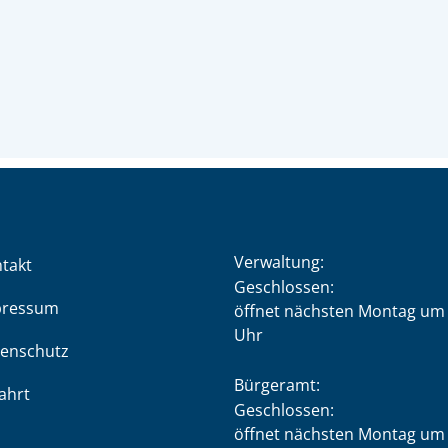
Verwaltung:
takt
Klicken, um weitere Öffnung
Geschlossen:
pressum
öffnet nächsten Montag um 
Uhr
enschutz
Bürgeramt:
ahrt
Klicken, um weitere Öffnung
Geschlossen:
öffnet nächsten Montag um 