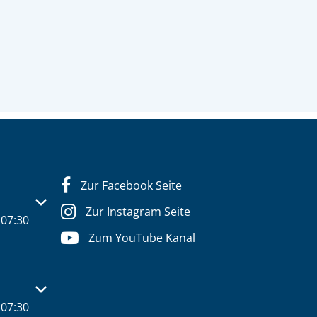
Zur Facebook Seite
s- oder Schließzeiten auszublenden
Zur Instagram Seite
07:30
Zum YouTube Kanal
s- oder Schließzeiten auszublenden
07:30