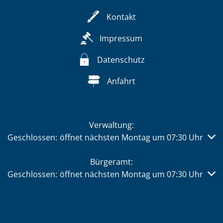
Kontakt
Impressum
Datenschutz
Anfahrt
Verwaltung:
Klicken, um weitere Öffnungs- oder Schließzeiten auszub
Geschlossen:
öffnet nächsten Montag um 07:30 Uhr
Bürgeramt:
Klicken, um weitere Öffnungs- oder Schließzeiten auszub
Geschlossen:
öffnet nächsten Montag um 07:30 Uhr