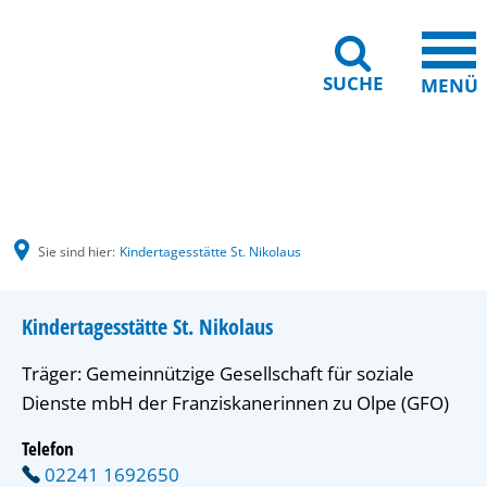
SUCHE
MENÜ
Gebärdensprache
Barrierefreiheit
Leichte Sprache
Sie sind hier:
Kindertagesstätte St. Nikolaus
Kindertagesstätte St. Nikolaus
Träger: Gemeinnützige Gesellschaft für soziale 
Dienste mbH der Franziskanerinnen zu Olpe (GFO)
Telefon
02241 1692650