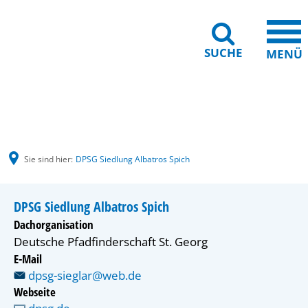
SUCHE
MENÜ
Gebärdensprache
Barrierefreiheit
Leichte Sprache
Sie sind hier:
DPSG Siedlung Albatros Spich
DPSG Siedlung Albatros Spich
Dachorganisation
Deutsche Pfadfinderschaft St. Georg
E-Mail
dpsg-sieglar@web.de
Webseite