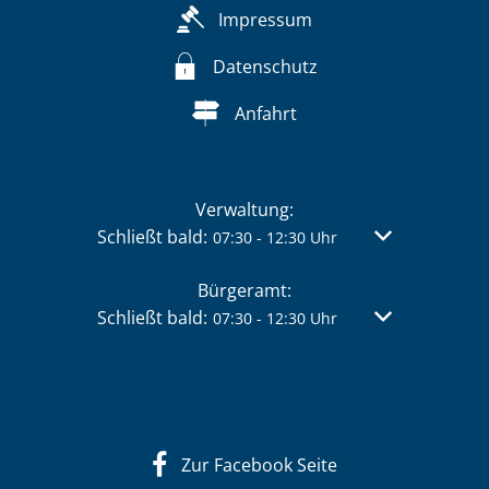
Impressum
Datenschutz
Anfahrt
Verwaltung:
Klicken, um weitere Öffnungs- oder Schließzei
Schließt bald:
Von 07:30 bis 
07:30
-
12:30
Uhr
Bürgeramt:
Klicken, um weitere Öffnungs- oder Schließzei
Schließt bald:
Von 07:30 bis 
07:30
-
12:30
Uhr
Zur Facebook Seite