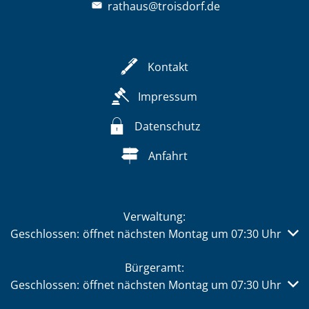
rathaus@troisdorf.de
Kontakt
Impressum
Datenschutz
Anfahrt
Verwaltung:
Klicken, um weitere Öffnungs- oder Schließzeiten auszub
Geschlossen:
öffnet nächsten Montag um 07:30 Uhr
Bürgeramt:
Klicken, um weitere Öffnungs- oder Schließzeiten auszub
Geschlossen:
öffnet nächsten Montag um 07:30 Uhr