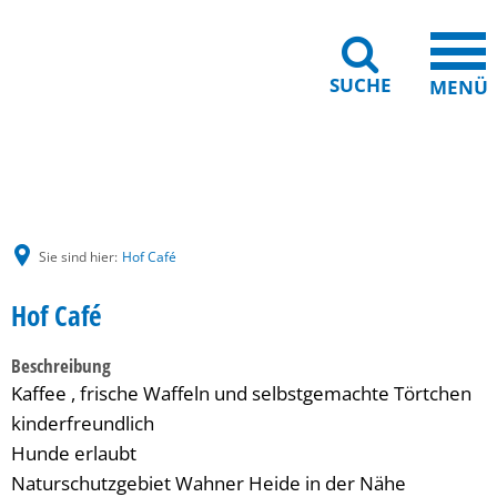
SUCHE
MENÜ
Gebärdensprache
Barrierefreiheit
Leichte Sprache
Sie sind hier:
Hof Café
Hof Café
Beschreibung
Kaffee , frische Waffeln und selbstgemachte Törtchen
kinderfreundlich
Hunde erlaubt
Naturschutzgebiet Wahner Heide in der Nähe