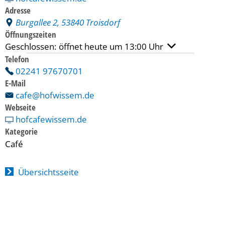
Adresse
Burgallee 2, 53840 Troisdorf
Öffnungszeiten
Klicken, um weitere Öffnungs- oder Schließzeiten ausz
Geschlossen:
öffnet heute um 13:00 Uhr
Telefon
02241 97670701
E-Mail
cafe@hofwissem.de
Webseite
hofcafewissem.de
Kategorie
Café
Übersichtsseite