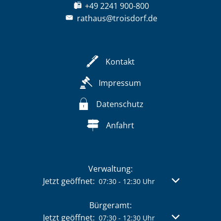
+49 2241 900-800
rathaus@troisdorf.de
Kontakt
Impressum
Datenschutz
Anfahrt
Verwaltung:
Klicken, um weitere Öffnungs- oder Schließzeit
Jetzt geöffnet:
Von 07:30 bis 
07:30
-
12:30
Uhr
Bürgeramt:
Klicken, um weitere Öffnungs- oder Schließzeit
Jetzt geöffnet:
Von 07:30 bis 
07:30
-
12:30
Uhr