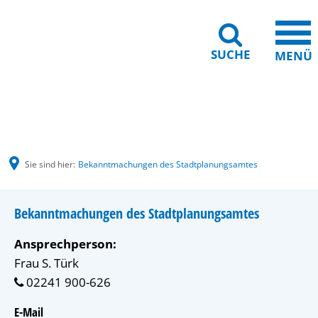
SUCHE
MENÜ
Gebärdensprache
Barrierefreiheit
Leichte Sprache
Sie sind hier:
Bekanntmachungen des Stadtplanungsamtes
Bekanntmachungen des Stadtplanungsamtes
Ansprechperson:
Frau S. Türk
 02241 900-626
E-Mail