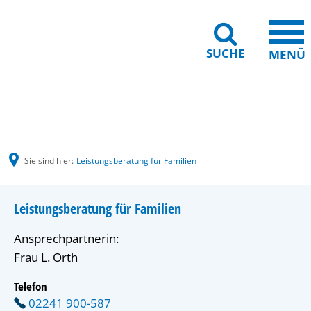
SUCHE
MENÜ
Gebärdensprache
Barrierefreiheit
Leichte Sprache
Sie sind hier:
Leistungsberatung für Familien
Leistungsberatung für Familien
Ansprechpartnerin:
Frau L. Orth
Telefon
02241 900-587