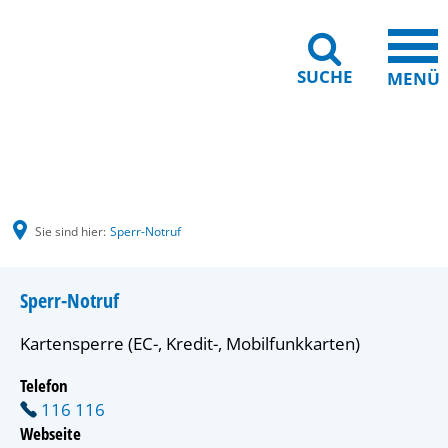
SUCHE
MENÜ
Gebärdensprache
Barrierefreiheit
Leichte Sprache
Sie sind hier:
Sperr-Notruf
Sperr-Notruf
Kartensperre (EC-, Kredit-, Mobilfunkkarten)
Telefon
116 116
Webseite