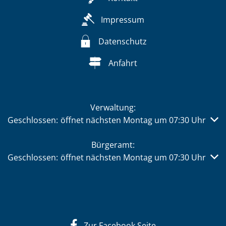
Impressum
Datenschutz
Anfahrt
Verwaltung:
Klicken, um weitere Öffnungs- oder Schließzeiten auszub
Geschlossen:
öffnet nächsten Montag um 07:30 Uhr
Bürgeramt:
Klicken, um weitere Öffnungs- oder Schließzeiten auszub
Geschlossen:
öffnet nächsten Montag um 07:30 Uhr
Zur Facebook Seite