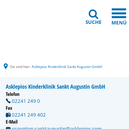
SUCHE
MENÜ
Gebärdensprache
Barrierefreiheit
Leichte Sprache
Sie sind hier:
Asklepios Kinderklinik Sankt Augustin GmbH
Asklepios Kinderklinik Sankt Augustin GmbH
Telefon
02241 249 0
Fax
02241 249 402
E-Mail
rezeption.sanktaugustin@asklepios.com