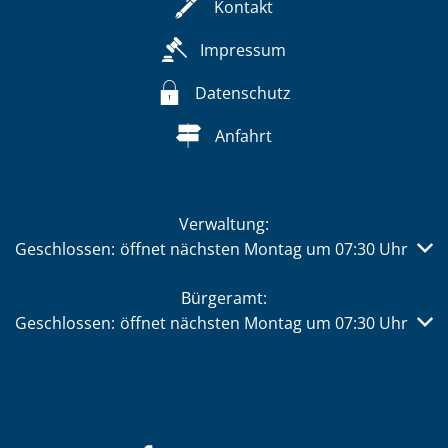
Kontakt
Impressum
Datenschutz
Anfahrt
Verwaltung:
Klicken, um weitere Öffnungs- oder Schließzeiten auszub
Geschlossen:
öffnet nächsten Montag um 07:30 Uhr
Bürgeramt:
Klicken, um weitere Öffnungs- oder Schließzeiten auszub
Geschlossen:
öffnet nächsten Montag um 07:30 Uhr