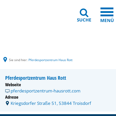
SUCHE
MENÜ
Gebärdensprache
Barrierefreiheit
Leichte Sprache
Sie sind hier:
Pferdesportzentrum Haus Rott
Pferdesportzentrum Haus Rott
Webseite
pferdesportzentrum-hausrott.com
Adresse
Kriegsdorfer Straße 51, 53844 Troisdorf