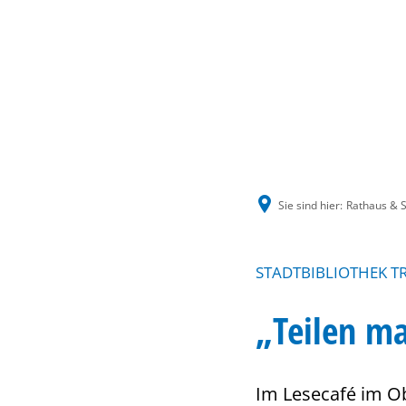
Sie sind hier:
Rathaus & S
STADTBIBLIOTHEK T
„Teilen ma
Im Lesecafé im Ob