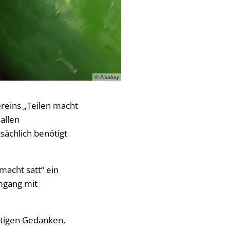
© Pixabay
ereins „Teilen macht
allen
sächlich benötigt
macht satt“ ein
mgang mit
ltigen Gedanken,