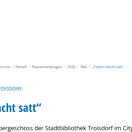
Gebärdensprache
Barrierefre
ervice
Aktuell
Pressemeldungen
2026
Mai
„Teilen macht satt“
ROISDORF:
cht satt“
ergeschoss der Stadtbibliothek Troisdorf im Cit