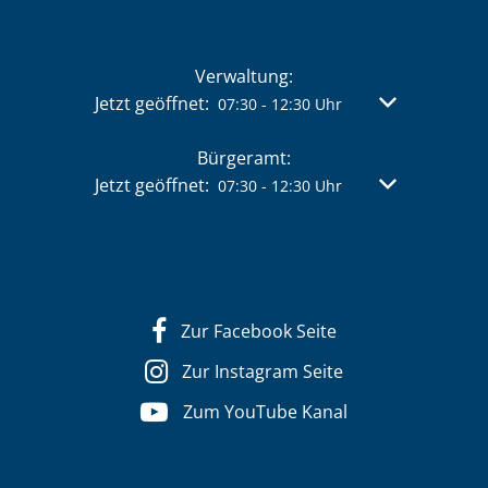
Verwaltung:
Klicken, um weitere Öffnungs- oder Schließzeit
Jetzt geöffnet:
Von 07:30 bis 
07:30
-
12:30
Uhr
Bürgeramt:
Klicken, um weitere Öffnungs- oder Schließzeit
Jetzt geöffnet:
Von 07:30 bis 
07:30
-
12:30
Uhr
Zur Facebook Seite
Zur Instagram Seite
Zum YouTube Kanal