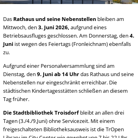
Das
Rathaus und seine Nebenstellen
bleiben am
Mittwoch, den
3. Juni 2026,
aufgrund eines
Betriebsausfluges geschlossen. Am Donnerstag, den
4.
Juni
ist wegen des Feiertags (Fronleichnam) ebenfalls
zu.
Aufgrund einer Personalversammlung sind am
Dienstag, den
9. Juni
ab 14 Uhr
das Rathaus und seine
Nebenstellen nur eingeschränkt erreichbar. Die
städtischen Kindertagesstätten schließen an diesem
Tag früher.
Die Stadtbibliothek Troisdorf
bleibt an allen drei
Tagen (3./4./9.Juni) ohne Servicezeit. Mit einem
freigeschalteten Bibliotheksausweis ist die TrOpen
Library im City Center wie gewohnt von 7 bis 22 Uhr