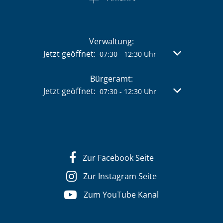
Verwaltung:
Klicken, um weitere Öffnungs- oder Schließzeit
Jetzt geöffnet:
Von 07:30 bis 
07:30
-
12:30
Uhr
Bürgeramt:
Klicken, um weitere Öffnungs- oder Schließzeit
Jetzt geöffnet:
Von 07:30 bis 
07:30
-
12:30
Uhr
Zur Facebook Seite
Zur Instagram Seite
Zum YouTube Kanal