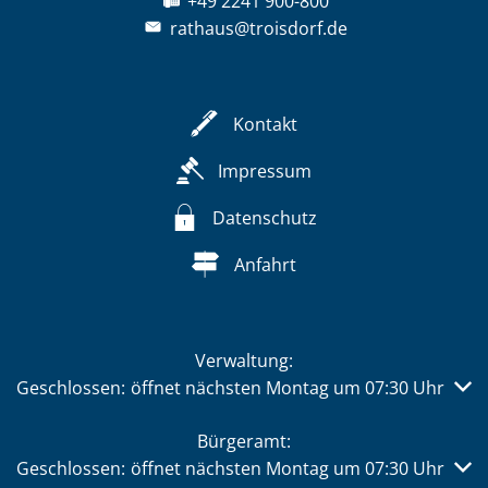
+49 2241 900-800
rathaus@troisdorf.de
Kontakt
Impressum
Datenschutz
Anfahrt
Verwaltung:
Klicken, um weitere Öffnungs- oder Schließzeiten auszub
Geschlossen:
öffnet nächsten Montag um 07:30 Uhr
Bürgeramt:
Klicken, um weitere Öffnungs- oder Schließzeiten auszub
Geschlossen:
öffnet nächsten Montag um 07:30 Uhr