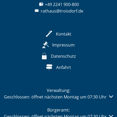
+49 2241 900-800
rathaus@troisdorf.de
Kontakt
Impressum
Datenschutz
Anfahrt
Verwaltung:
Klicken, um weitere Öffnungs- oder Schließzeiten auszub
Geschlossen:
öffnet nächsten Montag um 07:30 Uhr
Bürgeramt:
Klicken, um weitere Öffnungs- oder Schließzeiten auszub
Geschlossen:
öffnet nächsten Montag um 07:30 Uhr