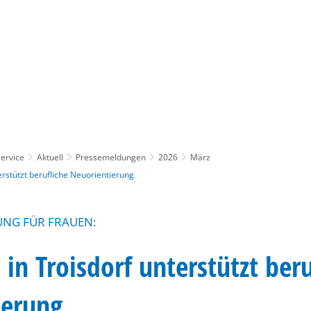
Gebärdensprache
Barrierefre
ervice
Aktuell
Pressemeldungen
2026
März
terstützt berufliche Neuorientierung
UNG FÜR FRAUEN:
 in Troisdorf unterstützt beru
ierung