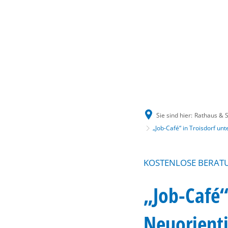
Sie sind hier:
Rathaus & S
„Job-Café“ in Troisdorf un
KOSTENLOSE BERAT
„Job-Café“
Neuorient