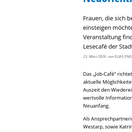
Frauen, die sich 
einsteigen möchte
Veranstaltung find
Lesecafé der Stadt
23. März 2026
von
ELIAS ENG
Das „Job-Café“ richte
aktuelle Möglichkeit
Auszeit den Wiederei
wertvolle Information
Neuanfang.
Als Ansprechpartneri
Westarp, sowie Katri