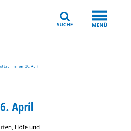
SUCHE
iheit
Leichte Sprache
MENÜ
und Eschmar am 26. April
6. April
hrten, Höfe und