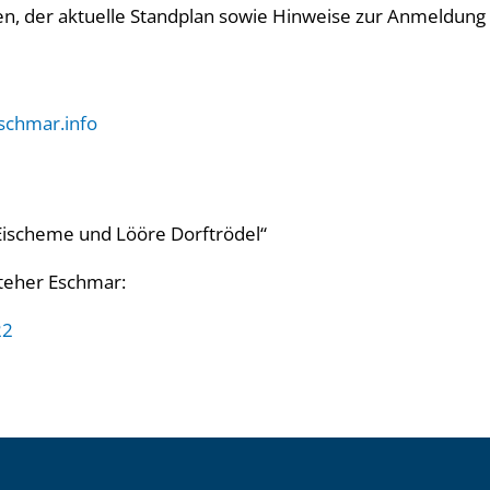
en, der aktuelle Standplan sowie Hinweise zur Anmeldun
schmar.info
Eischeme und Lööre Dorftrödel“
steher Eschmar:
22