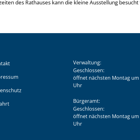
iten des Rathauses kann die kleine Ausstellung besucht
Verwaltung:
takt
Klicken, um weitere Öffnung
Geschlossen:
pressum
öffnet nächsten Montag um 
Uhr
enschutz
Bürgeramt:
ahrt
Klicken, um weitere Öffnung
Geschlossen:
öffnet nächsten Montag um 
Uhr