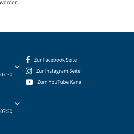
 werden.
Zur Facebook Seite
s- oder Schließzeiten auszublenden
Zur Instagram Seite
07:30
Zum YouTube Kanal
s- oder Schließzeiten auszublenden
07:30