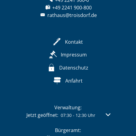
+49 2241 900-800
rathaus@troisdorf.de
Kontakt
Impressum
Datenschutz
Anfahrt
Verwaltung:
Klicken, um weitere Öffnungs- oder Schließzeit
Jetzt geöffnet:
Von 07:30 bis 
07:30
-
12:30
Uhr
Bürgeramt: