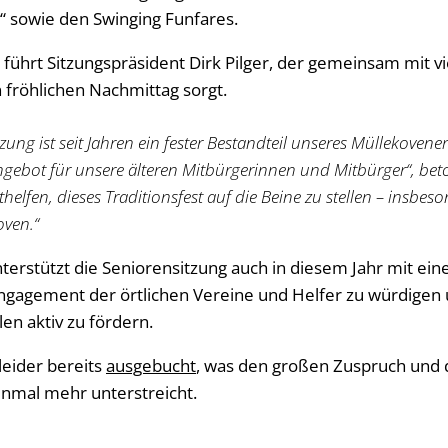
e“ sowie den Swinging Funfares.
ührt Sitzungspräsident Dirk Pilger, der gemeinsam mit v
 fröhlichen Nachmittag sorgt.
zung ist seit Jahren ein fester Bestandteil unseres Müllekovene
ebot für unsere älteren Mitbürgerinnen und Mitbürger“, beto
mithelfen, dieses Traditionsfest auf die Beine zu stellen – insbe
oven.“
nterstützt die Seniorensitzung auch in diesem Jahr mit e
ngagement der örtlichen Vereine und Helfer zu würdigen u
len aktiv zu fördern.
 leider bereits
ausgebucht
, was den großen Zuspruch und 
inmal mehr unterstreicht.