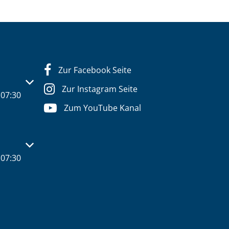
Zur Facebook Seite
s- oder Schließzeiten auszublenden
Zur Instagram Seite
07:30
Zum YouTube Kanal
s- oder Schließzeiten auszublenden
07:30