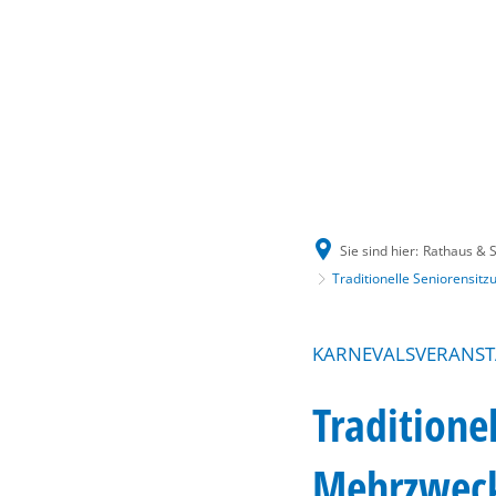
Sie sind hier:
Rathaus & S
Traditionelle Seniorensit
KARNEVALSVERANS
Traditione
Mehrzweck