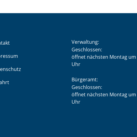
Verwaltung:
takt
Klicken, um weitere Öffnung
Geschlossen:
pressum
öffnet nächsten Montag um 
Uhr
enschutz
Bürgeramt:
ahrt
Klicken, um weitere Öffnung
Geschlossen:
öffnet nächsten Montag um 
Uhr