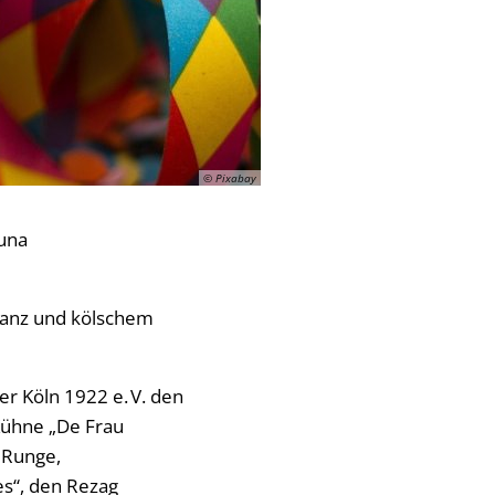
© Pixabay
tuna
Tanz und kölschem
er Köln 1922 e. V. den
 Kühne „De Frau
 Runge,
es“, den Rezag