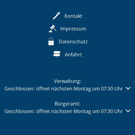
Kontakt
Impressum
Datenschutz
Anfahrt
Verwaltung:
Klicken, um weitere Öffnungs- oder Schließzeiten auszub
Geschlossen:
öffnet nächsten Montag um 07:30 Uhr
Bürgeramt:
Klicken, um weitere Öffnungs- oder Schließzeiten auszub
Geschlossen:
öffnet nächsten Montag um 07:30 Uhr