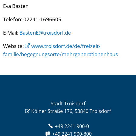
Eva Basten
Telefon: 02241-1696605
E-Mail:
BastenE@troisdorf.de
Website:
www.troisdorf.de/de/freizeit-
familie/begegnungsorte/mehrgenerationenhaus
Stadt Troisdorf
Kölner Straße 176, 53840 Troisdorf
+49 2241 900-0
+49 2241 900-800