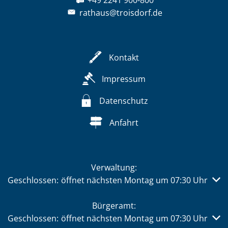
rathaus@troisdorf.de
Kontakt
Impressum
Datenschutz
Anfahrt
Verwaltung:
Klicken, um weitere Öffnungs- oder Schließzeiten auszub
Geschlossen:
öffnet nächsten Montag um 07:30 Uhr
Bürgeramt:
Klicken, um weitere Öffnungs- oder Schließzeiten auszub
Geschlossen:
öffnet nächsten Montag um 07:30 Uhr