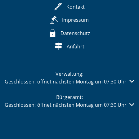
Kontakt
Impressum
Datenschutz
Anfahrt
Verwaltung:
Klicken, um weitere Öffnungs- oder Schließzeiten auszub
Geschlossen:
öffnet nächsten Montag um 07:30 Uhr
Bürgeramt:
Klicken, um weitere Öffnungs- oder Schließzeiten auszub
Geschlossen:
öffnet nächsten Montag um 07:30 Uhr