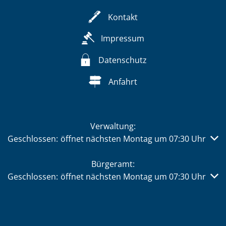
Kontakt
Impressum
Datenschutz
Anfahrt
Verwaltung:
Klicken, um weitere Öffnungs- oder Schließzeiten auszub
Geschlossen:
öffnet nächsten Montag um 07:30 Uhr
Bürgeramt:
Klicken, um weitere Öffnungs- oder Schließzeiten auszub
Geschlossen:
öffnet nächsten Montag um 07:30 Uhr