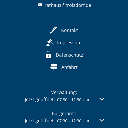
rathaus@troisdorf.de
Kontakt
Impressum
Datenschutz
Anfahrt
Verwaltung:
Klicken, um weitere Öffnungs- oder Schließzeit
Jetzt geöffnet:
Von 07:30 bis 
07:30
-
12:30
Uhr
Bürgeramt:
Klicken, um weitere Öffnungs- oder Schließzeit
Jetzt geöffnet:
Von 07:30 bis 
07:30
-
12:30
Uhr