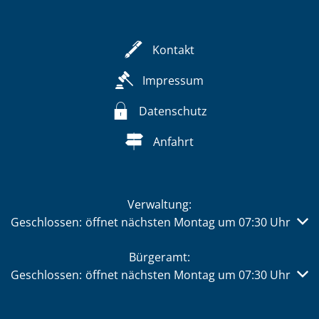
Kontakt
Impressum
Datenschutz
Anfahrt
Verwaltung:
Klicken, um weitere Öffnungs- oder Schließzeiten auszub
Geschlossen:
öffnet nächsten Montag um 07:30 Uhr
Bürgeramt:
Klicken, um weitere Öffnungs- oder Schließzeiten auszub
Geschlossen:
öffnet nächsten Montag um 07:30 Uhr