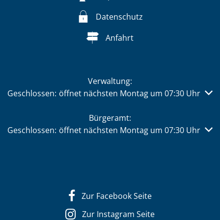
Datenschutz
Anfahrt
Verwaltung:
Klicken, um weitere Öffnungs- oder Schließzeiten auszub
Geschlossen:
öffnet nächsten Montag um 07:30 Uhr
Bürgeramt:
Klicken, um weitere Öffnungs- oder Schließzeiten auszub
Geschlossen:
öffnet nächsten Montag um 07:30 Uhr
Zur Facebook Seite
Zur Instagram Seite