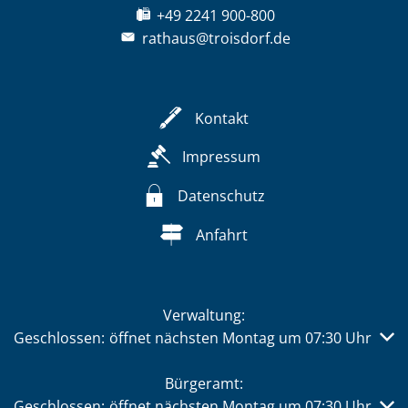
+49 2241 900-800
rathaus@troisdorf.de
Kontakt
Impressum
Datenschutz
Anfahrt
Verwaltung:
Klicken, um weitere Öffnungs- oder Schließzeiten auszub
Geschlossen:
öffnet nächsten Montag um 07:30 Uhr
Bürgeramt:
Klicken, um weitere Öffnungs- oder Schließzeiten auszub
Geschlossen:
öffnet nächsten Montag um 07:30 Uhr