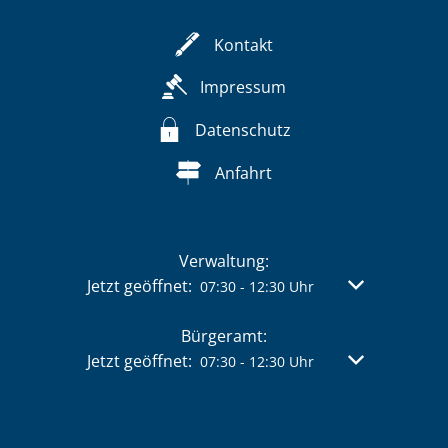
Kontakt
Impressum
Datenschutz
Anfahrt
Verwaltung:
Klicken, um weitere Öffnungs- oder Schließzeit
Jetzt geöffnet:
Von 07:30 bis 
07:30
-
12:30
Uhr
Bürgeramt:
Klicken, um weitere Öffnungs- oder Schließzeit
Jetzt geöffnet:
Von 07:30 bis 
07:30
-
12:30
Uhr