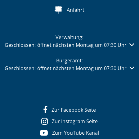
Anfahrt
Verwaltung:
Klicken, um weitere Öffnungs- oder Schließzeiten auszub
Geschlossen:
öffnet nächsten Montag um 07:30 Uhr
Bürgeramt:
Klicken, um weitere Öffnungs- oder Schließzeiten auszub
Geschlossen:
öffnet nächsten Montag um 07:30 Uhr
Zur Facebook Seite
Zur Instagram Seite
Zum YouTube Kanal