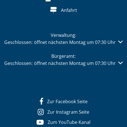
Anfahrt
Verwaltung:
Klicken, um weitere Öffnungs- oder Schließzeiten auszub
Geschlossen:
öffnet nächsten Montag um 07:30 Uhr
Bürgeramt:
Klicken, um weitere Öffnungs- oder Schließzeiten auszub
Geschlossen:
öffnet nächsten Montag um 07:30 Uhr
Zur Facebook Seite
Zur Instagram Seite
Zum YouTube Kanal