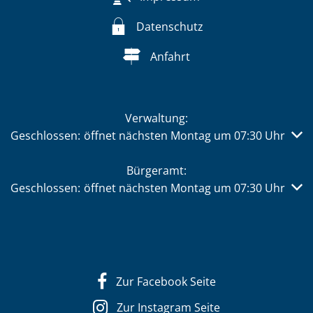
Datenschutz
Anfahrt
Verwaltung:
Klicken, um weitere Öffnungs- oder Schließzeiten auszub
Geschlossen:
öffnet nächsten Montag um 07:30 Uhr
Bürgeramt:
Klicken, um weitere Öffnungs- oder Schließzeiten auszub
Geschlossen:
öffnet nächsten Montag um 07:30 Uhr
Zur Facebook Seite
Zur Instagram Seite