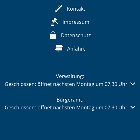
Kontakt
Impressum
Datenschutz
Anfahrt
Verwaltung:
Klicken, um weitere Öffnungs- oder Schließzeiten auszub
Geschlossen:
öffnet nächsten Montag um 07:30 Uhr
Bürgeramt:
Klicken, um weitere Öffnungs- oder Schließzeiten auszub
Geschlossen:
öffnet nächsten Montag um 07:30 Uhr