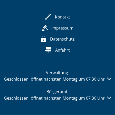
Kontakt
Impressum
Datenschutz
Anfahrt
Verwaltung:
Klicken, um weitere Öffnungs- oder Schließzeiten auszub
Geschlossen:
öffnet nächsten Montag um 07:30 Uhr
Bürgeramt:
Klicken, um weitere Öffnungs- oder Schließzeiten auszub
Geschlossen:
öffnet nächsten Montag um 07:30 Uhr