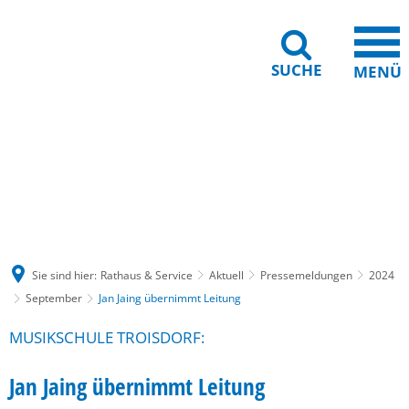
SUCHE
MENÜ
Gebärdensprache
Barrierefreiheit
Leichte Sprache
Sie sind hier:
Rathaus & Service
Aktuell
Pressemeldungen
2024
September
Jan Jaing übernimmt Leitung
MUSIKSCHULE TROISDORF:
Jan Jaing übernimmt Leitung