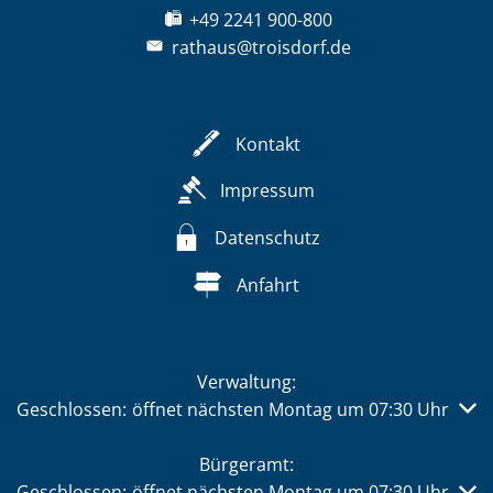
+49 2241 900-800
rathaus@troisdorf.de
Kontakt
Impressum
Datenschutz
Anfahrt
Verwaltung:
Klicken, um weitere Öffnungs- oder Schließzeiten auszub
Geschlossen:
öffnet nächsten Montag um 07:30 Uhr
Bürgeramt:
Klicken, um weitere Öffnungs- oder Schließzeiten auszub
Geschlossen:
öffnet nächsten Montag um 07:30 Uhr