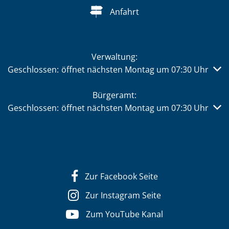
Anfahrt
Verwaltung:
Klicken, um weitere Öffnungs- oder Schließzeiten auszub
Geschlossen:
öffnet nächsten Montag um 07:30 Uhr
Bürgeramt:
Klicken, um weitere Öffnungs- oder Schließzeiten auszub
Geschlossen:
öffnet nächsten Montag um 07:30 Uhr
Zur Facebook Seite
Zur Instagram Seite
Zum YouTube Kanal