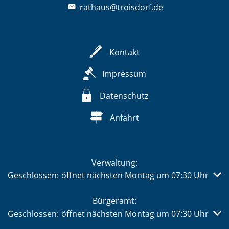
rathaus@troisdorf.de
Kontakt
Impressum
Datenschutz
Anfahrt
Verwaltung:
Klicken, um weitere Öffnungs- oder Schließzeiten auszub
Geschlossen:
öffnet nächsten Montag um 07:30 Uhr
Bürgeramt:
Klicken, um weitere Öffnungs- oder Schließzeiten auszub
Geschlossen:
öffnet nächsten Montag um 07:30 Uhr