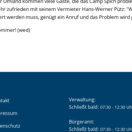
er Umland kommen viele Gäste, die das Camp Spich probl
sehr zufrieden mit seinem Vermieter Hans-Werner Pütz: 
ert werden muss, genügt ein Anruf und das Problem wird 
Sommer! (wed)
Verwaltung:
takt
Klicken, um weitere Öffnung
Schließt bald:
07:30
-
12:30
Uh
pressum
Bürgeramt:
enschutz
Klicken, um weitere Öffnung
Schließt bald:
07:30
-
12:30
Uh