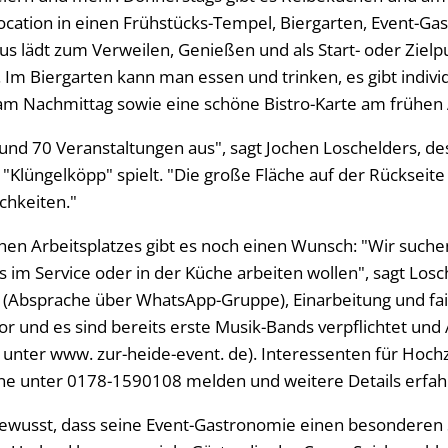
Location in einen Frühstücks-Tempel, Biergarten, Event-G
us lädt zum Verweilen, Genießen und als Start- oder Zielp
Im Biergarten kann man essen und trinken, es gibt individ
am Nachmittag sowie eine schöne Bistro-Karte am frühen
 rund 70 Veranstaltungen aus", sagt Jochen Loschelders, d
 "Klüngelköpp" spielt. "Die große Fläche auf der Rückseit
chkeiten."
chen Arbeitsplatzes gibt es noch einen Wunsch: "Wir such
 im Service oder in der Küche arbeiten wollen", sagt Losch
en (Absprache über WhatsApp-Gruppe), Einarbeitung und fa
or und es sind bereits erste Musik-Bands verpflichtet und
unter www. zur-heide-event. de). Interessenten für Hoch
rne unter 0178-1590108 melden und weitere Details erfa
 bewusst, dass seine Event-Gastronomie einen besonderen S