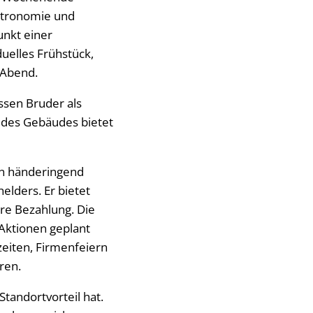
astronomie und
unkt einer
uelles Frühstück,
 Abend.
essen Bruder als
e des Gebäudes bietet
en händeringend
elders. Er bietet
ire Bezahlung. Die
 Aktionen geplant
zeiten, Firmenfeiern
hren.
tandortvorteil hat.