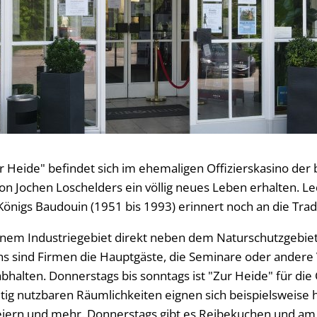
r Heide" befindet sich im ehemaligen Offizierskasino der 
von Jochen Loschelders ein völlig neues Leben erhalten. Le
Königs Baudouin (1951 bis 1993) erinnert noch an die Tra
 einem Industriegebiet direkt neben dem Naturschutzgebi
s sind Firmen die Hauptgäste, die Seminare oder andere 
halten. Donnerstags bis sonntags ist "Zur Heide" für die 
eitig nutzbaren Räumlichkeiten eignen sich beispielsweise
eiern und mehr. Donnerstags gibt es Reibekuchen und 