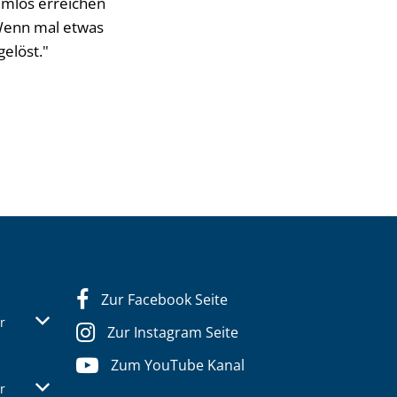
emlos erreichen
"Wenn mal etwas
gelöst."
Zur Facebook Seite
s- oder Schließzeiten auszublenden
Von 07:30 bis 12:30 Uhr
r
Zur Instagram Seite
Zum YouTube Kanal
s- oder Schließzeiten auszublenden
Von 07:30 bis 12:30 Uhr
r