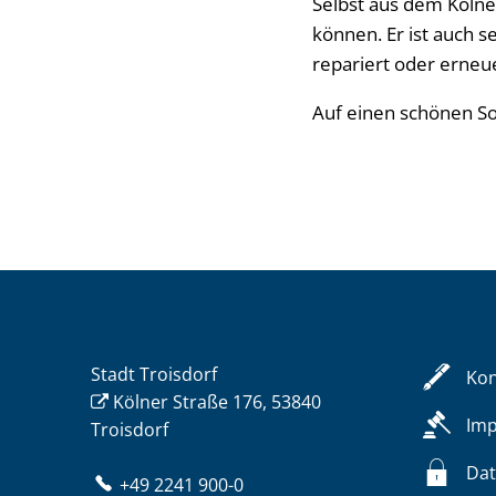
Selbst aus dem Köln
können. Er ist auch 
repariert oder erneu
Auf einen schönen 
Stadt Troisdorf
Kon
Kölner Straße 176, 53840
Im
Troisdorf
Dat
+49 2241 900-0