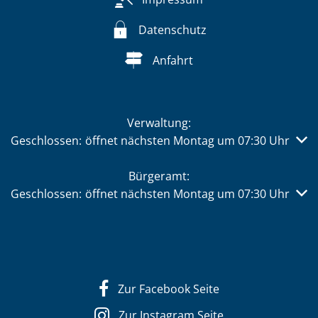
Datenschutz
Anfahrt
Verwaltung:
Klicken, um weitere Öffnungs- oder Schließzeiten auszub
Geschlossen:
öffnet nächsten Montag um 07:30 Uhr
Bürgeramt:
Klicken, um weitere Öffnungs- oder Schließzeiten auszub
Geschlossen:
öffnet nächsten Montag um 07:30 Uhr
Zur Facebook Seite
Zur Instagram Seite