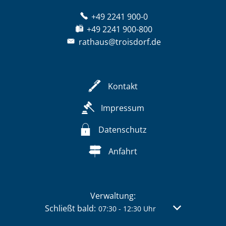
+49 2241 900-0
+49 2241 900-800
rathaus@troisdorf.de
Kontakt
Impressum
Datenschutz
Anfahrt
Verwaltung:
Klicken, um weitere Öffnungs- oder Schließzei
Schließt bald:
Von 07:30 bis 
07:30
-
12:30
Uhr